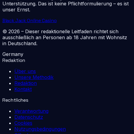
Unterstützung. Das ist keine Pflichtformulierung – es ist
unser Ernst.
Black Jack Online Casino
© 2026 – Dieser redaktionelle Leitfaden richtet sich
ausschließlich an Personen ab 18 Jahren mit Wohnsitz
in Deutschland.
Germany
Redaktion
Über uns
Unsere Methodik
Redaktion
Kontakt
Rechtliches
Verantwortung
Datenschutz
Cookies
Nutzungsbedingungen