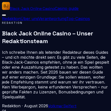
Black Jack Online Casino
Casino guide
Redaktion
Über uns
Verantwortung
Top-Casinos
REDAKTION
Black Jack Online Casino – Unser
Redaktionsteam
Ich schreibe Ihnen als leitender Redakteur dieses Guides
– und ich möchte direkt sein: Es gibt zu viele Seiten, die
Black-Jack-Casinos empfehlen, ohne je ein Spiel gespielt
oder eine Auszahlung getestet zu haben. Das wollten
wir anders machen. Seit 2026 bauen wir diesen Guide
auf einer einzigen Grundlage: Sie sollen wissen, woher
jede Empfehlung stammt und warum wir ihr vertrauen.
Kein Werbejargon, keine erfundenen Versprechen – nur
geprüfte Fakten zu Lizenzen, Bonusbedingungen und
Spielqualität.
Redaktion
·
August 2026
Volkmar Seifert